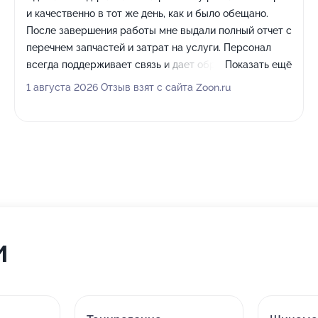
и качественно в тот же день, как и было обещано.
После завершения работы мне выдали полный отчет с
перечнем запчастей и затрат на услуги. Персонал
всегда поддерживает связь и дает обратную
Показать ещё
информацию. Этот автокомплекс для меня удобен
1 августа 2026 Отзыв взят с сайта Zoon.ru
также благодаря хорошему расположению,
достаточному количеству парковочных мест и
минимальному времени ожидания.
и