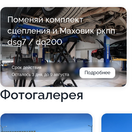
Поменяй комплект
сцепления и Маховик ркпп
dsg7 / dq200
Срок действия
Подробнее
Осталось 3 дня, до 9 августа
Фотогалерея